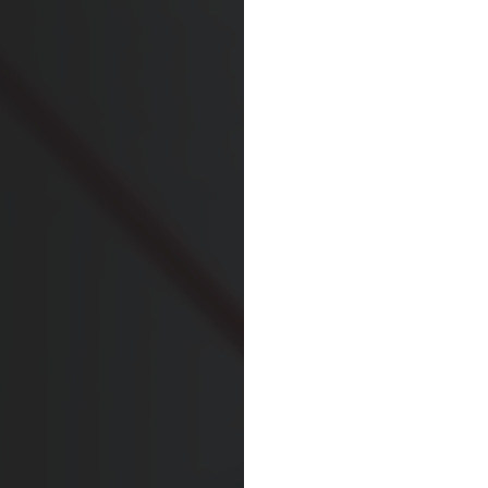
la medida en que se haya r
proporcionarle información
Dar su consentimiento o la 
haya dado en el pasado o qu
permanecen válidos hasta qu
[1]
Entidades perteneciente
OMIDA Group S.A.
Omida VLS Sp. z o.o.
Omida Sea And Air S.A.
Omida Solutions Sp. z o.
Omida Iberica SL
Omida Finance Sp. z o.o.
Omida Shared Services Ce