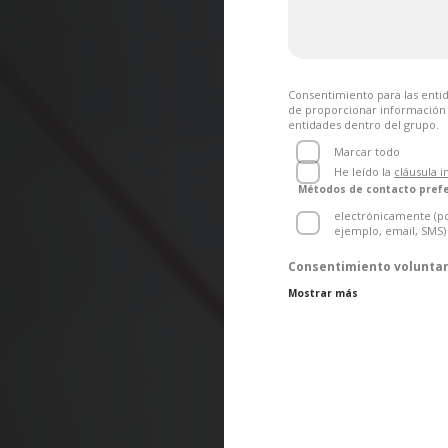
Consentimiento para las ent
de proporcionar información 
entidades dentro del grupo.
Marcar todo
He leído la
cláusula i
Métodos de contacto prefe
electrónicamente (p
ejemplo, email, SMS)
Consentimiento voluntari
Los responsables del tratam
Mostrar más
Grupo OMIDA, en adelante 
han designado un punto de 
de Datos del Grupo OMIDA. 
protección de datos person
por correo postal – dir
por correo electrónico 
El consentimiento se otorga
tratamiento de sus datos pe