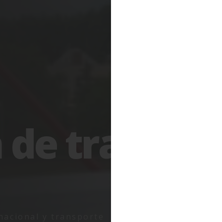
n
de
transpo
rnacional y transporte