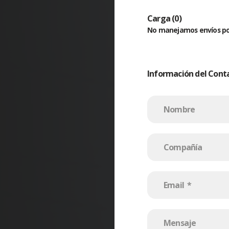
Carga
(
0
)
No manejamos envíos po
Información del Cont