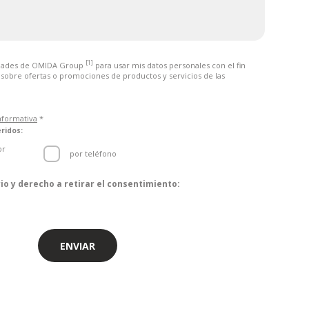
[1]
idades de OMIDA Group
para usar mis datos personales con el fin
sobre ofertas o promociones de productos y servicios de las
nformativa
*
ridos:
or
por teléfono
o y derecho a retirar el consentimiento:
iento de datos personales son las entidades pertenecientes al
denominados colectivamente "Responsables". Los Responsables
contacto común, que es operado por el Delegado de Protección
Se puede contactar con los Responsables en asuntos de
ENVIAR
ales:
ección postal: Aleja Grunwaldzka 472C, 80-309 Gdańsk
en:
iodo@omida.pl
 de forma voluntaria. Puede retirar su consentimiento u oponerse al
rsonales con fines de marketing directo en cualquier momento. En