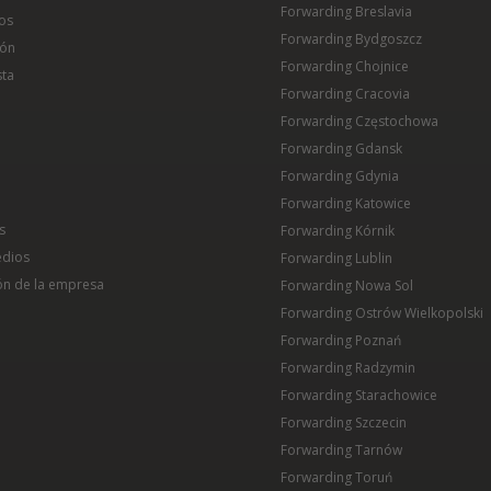
Forwarding Breslavia
os
Forwarding Bydgoszcz
ión
Forwarding Chojnice
sta
Forwarding Cracovia
Forwarding Częstochowa
Forwarding Gdansk
Forwarding Gdynia
Forwarding Katowice
s
Forwarding Kórnik
edios
Forwarding Lublin
ón de la empresa
Forwarding Nowa Sol
Forwarding Ostrów Wielkopolski
Forwarding Poznań
Forwarding Radzymin
Forwarding Starachowice
Forwarding Szczecin
Forwarding Tarnów
Forwarding Toruń