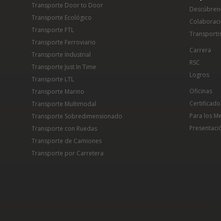
Transporte Door to Door
Descúbren
Transporte Ecológico
Colaborac
Transporte FTL
Transporti
Transporte Ferroviario
Carrera
Transporte Industrial
RSC
Transporte Just In Time
Logros
Transporte LTL
Oficinas
Transporte Marino
Certificado
Transporte Multimodal
Para los M
Transporte Sobredimensionado
Presentaci
Transporte con Ruedas
Transporte de Camiones
Transporte por Carretera