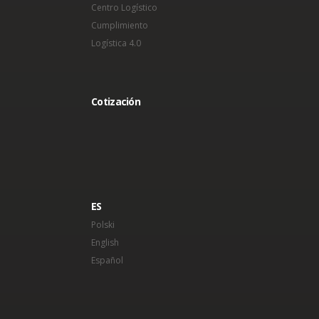
Centro Logístico
Cumplimiento
Logística 4.0
Cotización
ES
Polski
English
Español