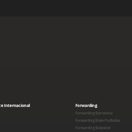
e Internacional
Forwarding
Forwarding Barcelona
Forwarding Biała Podlaska
Forwarding Białystok