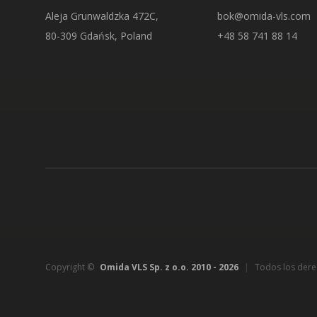
Aleja Grunwaldzka 472C,
bok@omida-vls.com
80-309 Gdańsk, Poland
+48 58 741 88 14
Copyright ©
Omida VLS Sp. z o.o. 2010 -
2026
|
Todos los dere