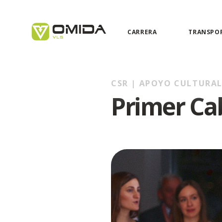
CARRERA
TRANSPO
CSR |
APOYO CULTURA
Primer Cab