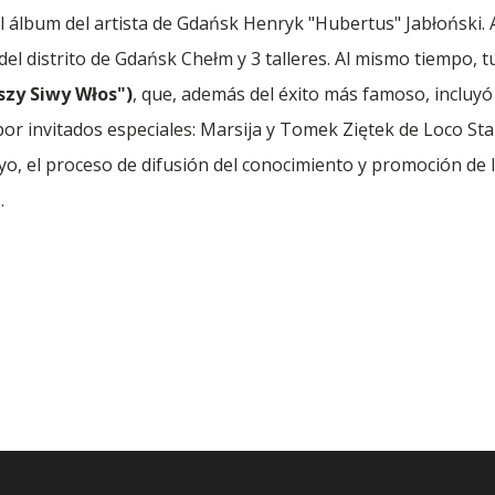
l álbum del artista de Gdańsk Henryk "Hubertus" Jabłoński
del distrito de Gdańsk Chełm y 3 talleres. Al mismo tiempo, 
szy Siwy Włos")
, que, además del éxito más famoso, incluyó
or invitados especiales: Marsija y Tomek Ziętek de Loco Sta
yo, el proceso de difusión del conocimiento y promoción de l
.