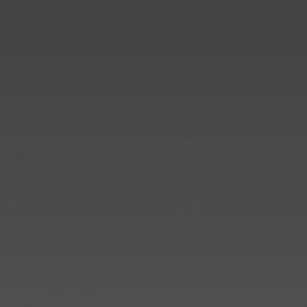
Leones Blancos
Forwarding Poznań
WAJDA, hombre de Gdańsk
Forwarding Radzymin
Hospicio Dutkiewicz
Forwarding Starachowice
Forwarding Szczecin
Forwarding Tarnów
Forwarding Toruń