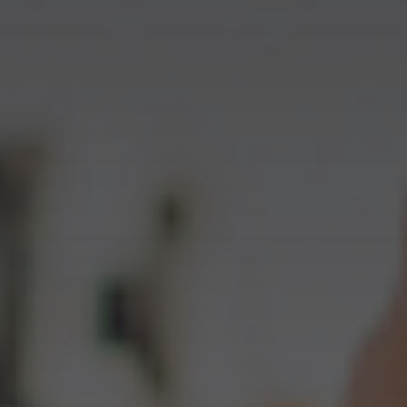
Forwarding Varsovia
Forwarding Wypędy
Forwarding Wyszków
Forwarding Włocławek
Forwarding Łódź
Internacional Forwarding